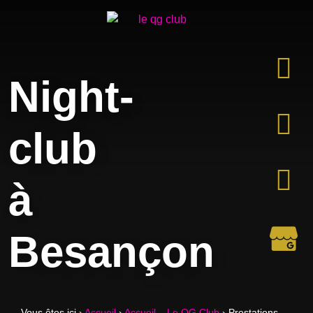
Night-
club
à
Besançon
Vous êtes ici ›
Accueil
›
Accueil – Le QG Club
›
Prestations